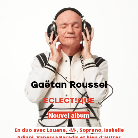
Gaëtan Roussel
ECLECT!QUE
Nouvel album
En duo avec Louane, -M-, Soprano, Isabelle
Adjani, Vanessa Paradis et bien d'autres