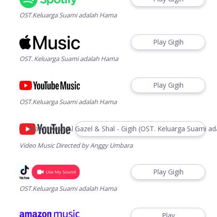
OST.Keluarga Suami adalah Hama
Play Gigih
OST. Keluarga Suami adalah Hama
Play Gigih
OST.Keluarga Suami adalah Hama
Watch Xeva Al Gazel & Shal - Gigih (OST. Keluarga Suami a
Video Music Directed by Anggy Umbara
Play Gigih
OST.Keluarga Suami adalah Hama
Play