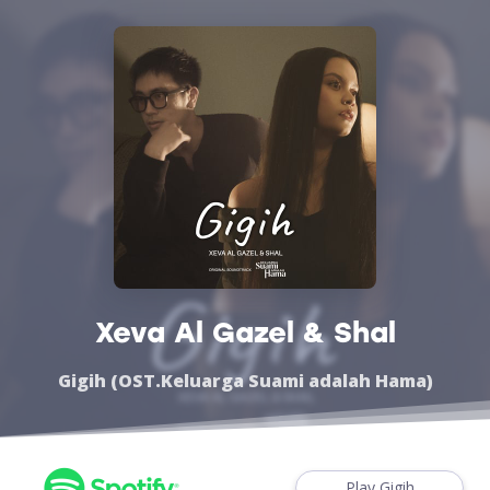
Xeva Al Gazel & Shal
Gigih
(OST.Keluarga Suami adalah Hama)
Play Gigih