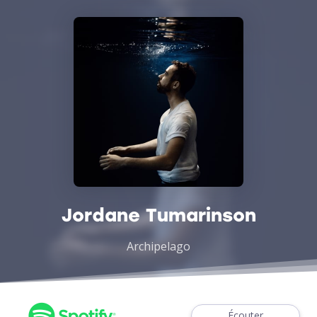
Jordane Tumarinson
Archipelago
Écouter