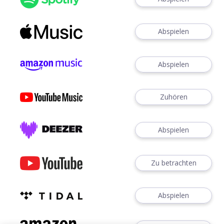
Abspielen
Abspielen
Zuhören
Abspielen
Zu betrachten
Abspielen