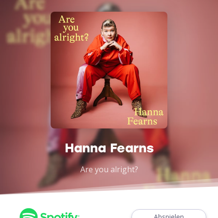
Hanna Fearns
Are you alright?
Abspielen