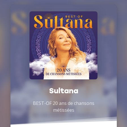
Sultana
BEST-OF 20 ans de chansons
métissées