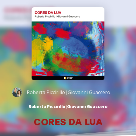
Roberta Piccirillo|Giovanni Guaccero
Roberta Piccirillo|Giovanni Guaccero
CORES DA LUA