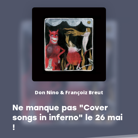
Don Nino & Françoiz Breut
Ne manque pas "Cover
songs in inferno" le 26 mai
!