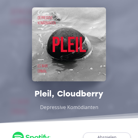
Pleil, Cloudberry
Depressive Komödianten
Abspielen