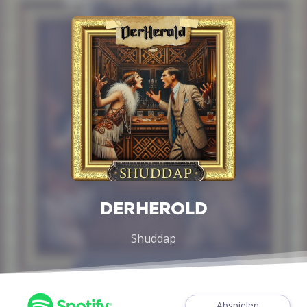
DERHEROLD
Shuddap
Abspielen