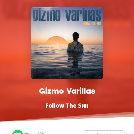
Gizmo Varillas
Follow The Sun