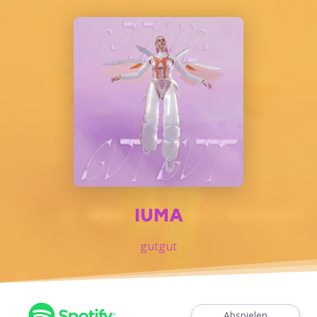
IUMA
gutgut
Abspielen