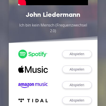
John Liedermann
Ich bin kein Mensch (Frequenzwechsel
2.0)
Abspielen
Abspielen
Abspielen
Abspielen