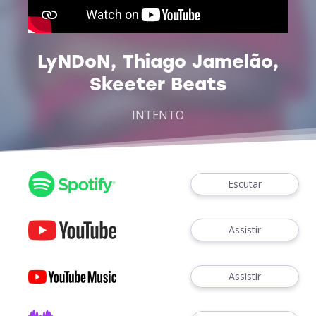
LyNDoN, Thiago Jamelão,
Skeeter Beats
INTENTO
Escutar
Assistir
Assistir