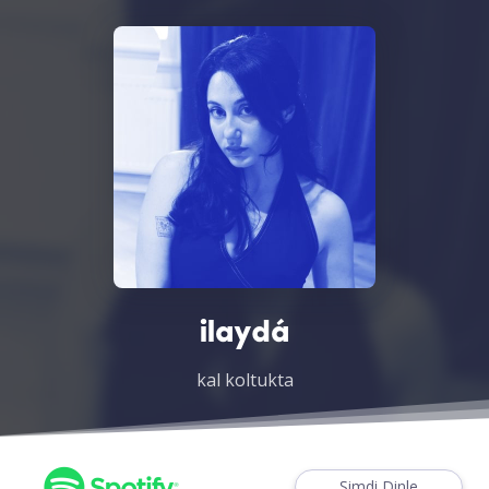
ilaydá
kal koltukta
Şimdi Dinle