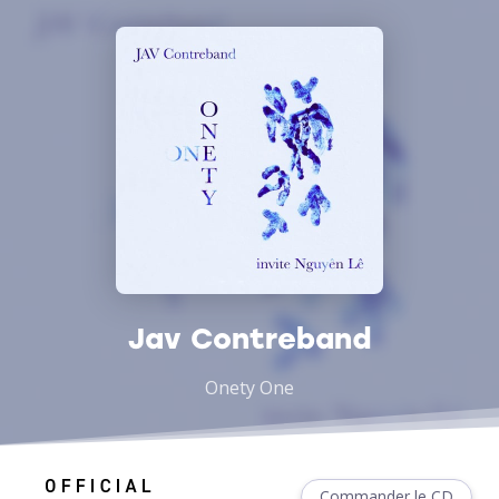
Jav Contreband
Onety One
Commander le CD