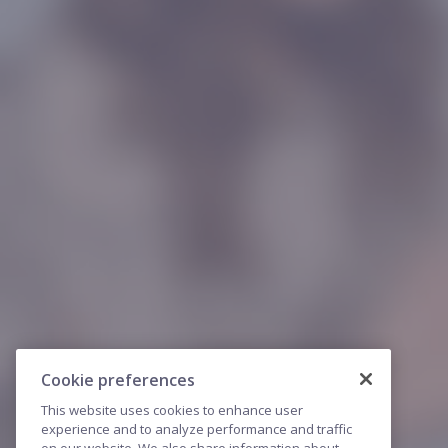
Cookie preferences
This website uses cookies to enhance user
experience and to analyze performance and traffic
on our website. We also share information about