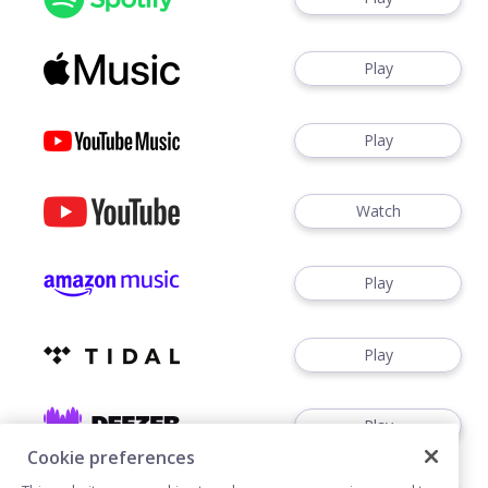
Play
Play
Watch
Play
Play
Play
Cookie preferences