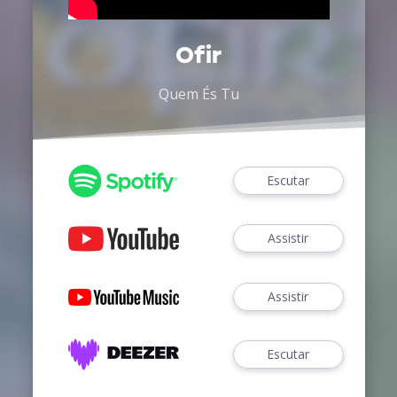
Ofir
Quem És Tu
Escutar
Assistir
Assistir
Escutar