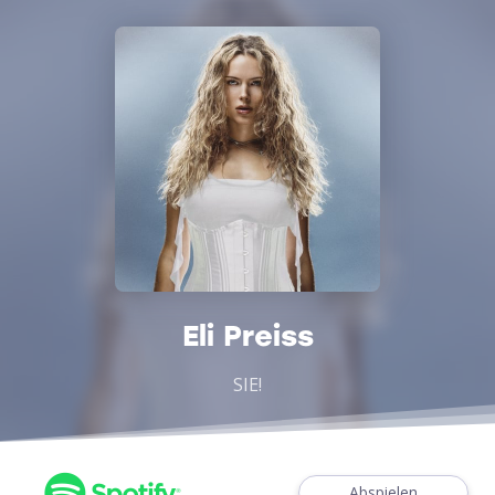
Eli Preiss
SIE!
Abspielen