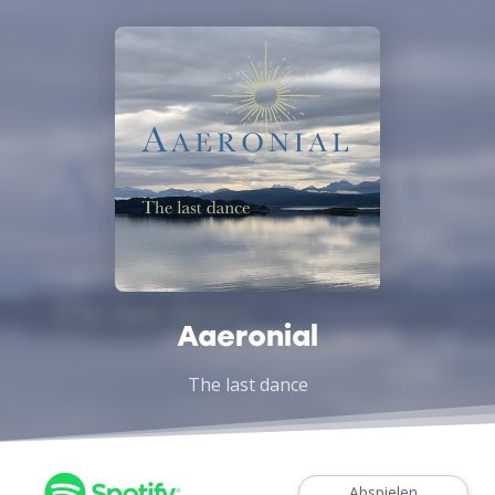
Aaeronial
The last dance
Abspielen