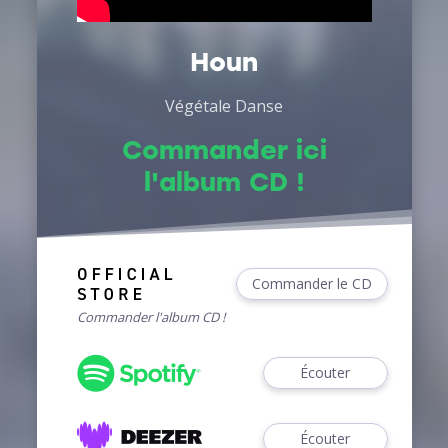
Houn
Végétale Danse
Commander ici
l'album CD !
Commander le CD
Commander l'album CD !
Écouter
Écouter