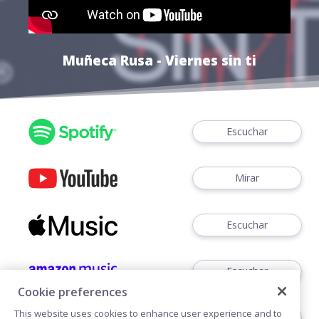
Muñeca Rusa - Viernes sin ti
Escuchar
Mirar
Escuchar
Escuchar
Cookie preferences
This website uses cookies to enhance user experience and to
Escuchar