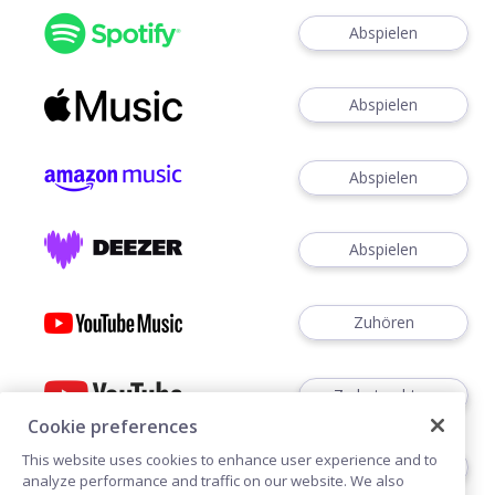
Abspielen
Abspielen
Abspielen
Abspielen
Zuhören
Zu betrachten
Cookie preferences
This website uses cookies to enhance user experience and to
Abspielen
analyze performance and traffic on our website. We also